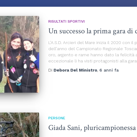
RISULTATI SPORTIVI
Un successo la prima gara di
L’A.S.D. Arcieri del Mare inizia il 2020 con il
dell’anno del Campionato Regionale Toscano
oro, argento e rame hanno dato la felicità
eccezionale li ha visti protagonisti alla gara
Di
Debora Del Ministro
,
6 anni
fa
PERSONE
Giada Sani, pluricampionessa 