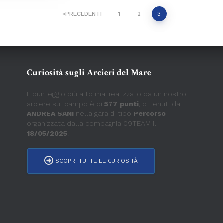
PRECEDENTI
1
2
3
Curiosità sugli Arcieri del Mare
Il punteggio più alto mai realizzato da un nostro
arciere sul campo è di
577 punti
, ottenuti da
ANDREA SANI
nella gara di tipo
Percorso
organizzata dalla compagnia 09TEAM il
18/05/2025
!
SCOPRI TUTTE LE CURIOSITÀ