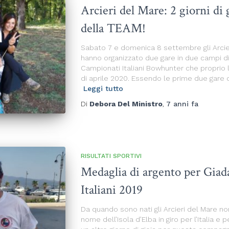
Arcieri del Mare: 2 giorni di 
della TEAM!
Sabato 7 e domenica 8 settembre gli Arcie
hanno organizzato due gare in due campi di
Campionati Italiani Bowhunter che proprio
di aprile 2020. Essendo le prime due gare 
Leggi tutto
Di
Debora Del Ministro
,
7 anni
fa
RISULTATI SPORTIVI
Medaglia di argento per Giad
Italiani 2019
Da quando sono nati gli Arcieri del Mare n
nome dell’Isola d’Elba in giro per l’Italia 