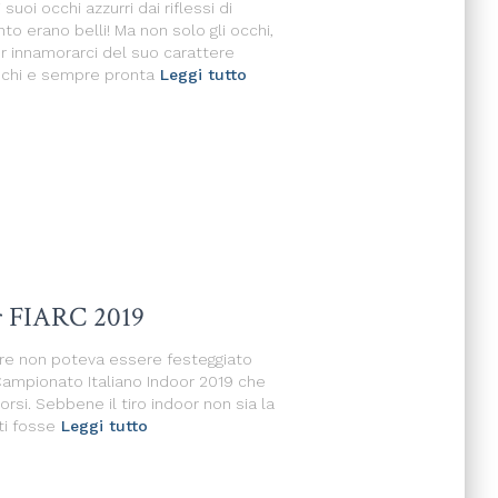
suoi occhi azzurri dai riflessi di
to erano belli! Ma non solo gli occhi,
r innamorarci del suo carattere
ochi e sempre pronta
Leggi tutto
or FIARC 2019
are non poteva essere festeggiato
 Campionato Italiano Indoor 2019 che
rsi. Sebbene il tiro indoor non sia la
ti fosse
Leggi tutto