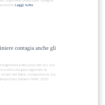
ia. La giovane Giada Sani, categria
avversità
Leggi tutto
iniere contagia anche gli
rotagonista indiscussa del tiro con
 è svolta una gara regionale di
. Arcieri del Mare, competizione, tra
 Campionato Italiano FIARC 2020.