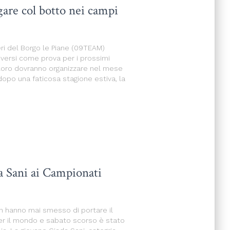
gare col botto nei campi
ri del Borgo le Piane (09TEAM)
versi come prova per i prossimi
 loro dovranno organizzare nel mese
dopo una faticosa stagione estiva, la
a Sani ai Campionati
on hanno mai smesso di portare il
e per il mondo e sabato scorso è stato