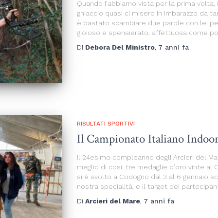
Quando l’abbiamo vista per la prima volta, i 
ghiaccio quasi ci misero in imbarazzo da tan
è bastato scambiare due parole con lei pe
gioioso e spensierato, affettuosa come p
Di
Debora Del Ministro
,
7 anni
fa
RISULTATI SPORTIVI
Il Campionato Italiano Indo
Il 24esimo compleanno degli Arcieri del M
meglio di così: tre medaglie d’oro vinte al
si è svolto a Codogno dal 3 al 6 gennaio sco
nostra specialità, e il target dei partecipan
Di
Arcieri del Mare
,
7 anni
fa