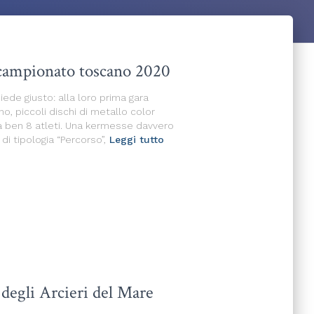
 campionato toscano 2020
 piede giusto: alla loro prima gara
, piccoli dischi di metallo color
 a ben 8 atleti. Una kermesse davvero
 di tipologia “Percorso”,
Leggi tutto
degli Arcieri del Mare