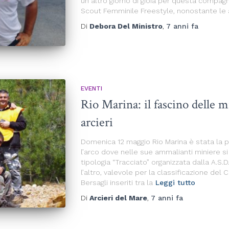
un altro giorno di gioia per questa compagn
Scout Femminile Freestyle, nonostante le 
Di
Debora Del Ministro
,
7 anni
fa
EVENTI
Rio Marina: il fascino delle m
arcieri
Domenica 12 maggio Rio Marina è stata la p
l’arco dove nelle sue ammalianti miniere si
tipologia “Tracciato” organizzata dalla A.S.D
l’altro, valevole per la classificazione del
Bersagli inseriti tra la
Leggi tutto
Di
Arcieri del Mare
,
7 anni
fa