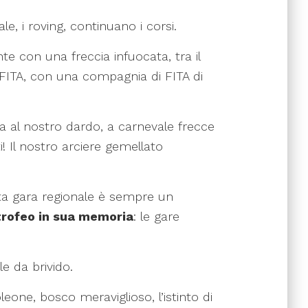
, i roving, continuano i corsi.
te con una freccia infuocata, tra il
C-FITA, con una compagnia di FITA di
 al nostro dardo, a carnevale frecce
i! Il nostro arciere gemellato
eta gara regionale è sempre un
trofeo in sua memoria
: le gare
 da brivido.
leone, bosco meraviglioso, l’istinto di