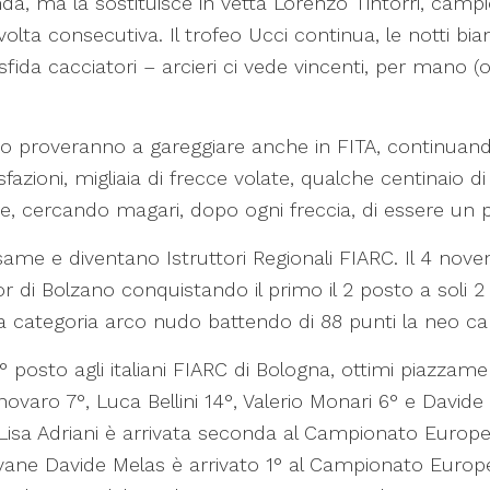
a, ma la sostituisce in vetta Lorenzo Tintorri, campi
volta consecutiva. Il trofeo Ucci continua, le notti 
fida cacciatori – arcieri ci vede vincenti, per mano (o
no proveranno a gareggiare anche in FITA, continuando
fazioni, migliaia di frecce volate, qualche centinaio di 
e, cercando magari, dopo ogni freccia, di essere un p
same e diventano Istruttori Regionali FIARC. Il 4 nove
or di Bolzano conquistando il primo il 2 posto a soli 2
a categoria arco nudo battendo di 88 punti la neo c
° posto agli italiani FIARC di Bologna, ottimi piazzamen
ovaro 7°, Luca Bellini 14°, Valerio Monari 6° e Davide P
: Lisa Adriani è arrivata seconda al Campionato Europ
ovane Davide Melas è arrivato 1° al Campionato Europ