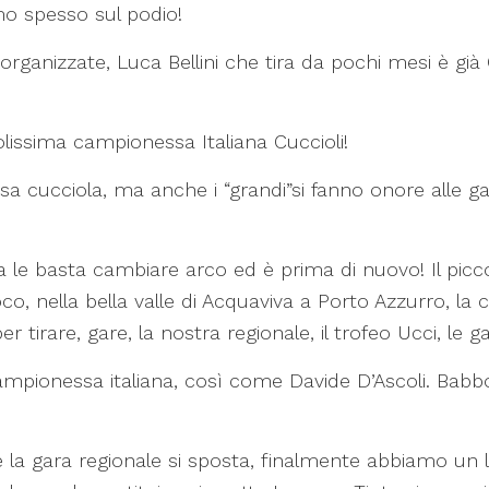
amo spesso sul podio!
are organizzate, Luca Bellini che tira da pochi mesi è 
iccolissima campionessa Italiana Cuccioli!
sa cucciola, ma anche i “grandi”si fanno onore alle gar
ma le basta cambiare arco ed è prima di nuovo! Il picco
oco, nella bella valle di Acquaviva a Porto Azzurro, la
irare, gare, la nostra regionale, il trofeo Ucci, le ga
 campionessa italiana, così come Davide D’Ascoli. Babbo L
 la gara regionale si sposta, finalmente abbiamo un 