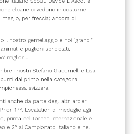
one italiano Scout. Davide D’Ascoli è
bianche elbane ci vedono in costume
 meglio, per freccia) ancora di
 il nostro gemellaggio e noi “grandi”
animali e paglioni sbriciolati,
o’ migliori…
mbre i nostri Stefano Giacomelli e Lisa
 punti dal primo nella categoria
ampionessa svizzera.
ti anche da parte degli altri arcieri
riori 17°. Escalation di medaglie agli
eo, prima nel Torneo Internazionale e
eo e 2° al Campionato Italiano e nel