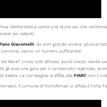
iva Dilettantistica vanta una storia più che ventennale 
venti più salienti.
fano Giacomelli
, da anni grande arciere, pluricampion
a comincia, siamo un numero sufficiente!
 del Mare”! come tutti all’inizio, pochi mezzi, niente
i gli anni una gara per il campionato regionale, pro
 italiani. La compagnia si affilia alla
FIARC
con il co
premiato, il comune di Portoferraio ci affida il Forte 