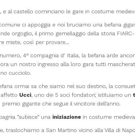
 e al castello cominciano le gare in costume medievale
 Il comune ci appoggia e noi bruciamo una befana gigan
rande orgoglio, il primo gemellaggio della storia FIAR
re miste, così per provare…
mero, 4° compagnia d’ Italia, la befana arde ancora
ncora un nostro ingresso alla loro gara tutti mascherat
ano cucciolo.
befana ormai sa che siamo nel suo destino, la consu
 affetto
Ucci
, uno dei 5 soci fondatori; istituiamo un
un premio gigante che segue il vincitore dell’anno.
pagnia “subisce” una
iniziazione
in costume medievale
ne, traslochiamo a San Martino vicino alla Villa di Napo