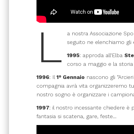
L
a nostra Associazione Sport
seguito ne elenchiamo gli e
1995
: approda all’Elba
Ste
corso a maggio e la stori
1996
: Il
1° Gennaio
nascono gli “Arcieri
compagnia avrà vita organizzeremo tutt
nostro sogno è organizzare i campionati
1997
: il nostro incessante chiedere è 
fantasia si scatena, gare, feste…