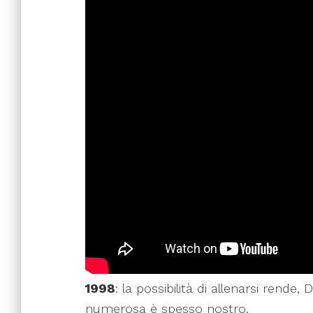
1998
: la possibilità di allenarsi rende
numerosa è spesso nostro.