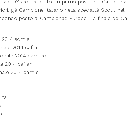
squale D’Ascoli ha colto un primo posto nel Campion
ri, già Campione Italiano nella specialità Scout nel 1
 secondo posto ai Campionati Europei. La finale del C
 2014 scm si
nale 2014 caf ri
gionale 2014 cam co
le 2014 caf an
nale 2014 cam sl
n
 fs
o
b