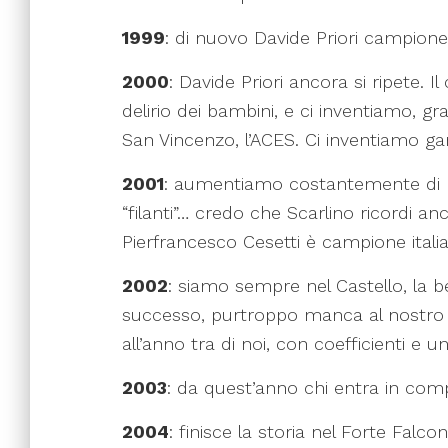
1999
: di nuovo Davide Priori campione,
2000
: Davide Priori ancora si ripete.
delirio dei bambini, e ci inventiamo, g
San Vincenzo, l’ACES. Ci inventiamo ga
2001
: aumentiamo costantemente di nu
“filanti”… credo che Scarlino ricordi a
Pierfrancesco Cesetti è campione itali
2002
: siamo sempre nel Castello, la 
successo, purtroppo manca al nostro
all’anno tra di noi, con coefficienti e 
2003
: da quest’anno chi entra in com
2004
: finisce la storia nel Forte Falco