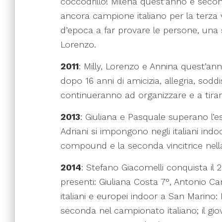
coccodrillo! Milena quest’anno è second
ancora campione italiano per la terza 
d’epoca a far provare le persone, una s
Lorenzo.
2011
: Milly, Lorenzo e Annina quest’an
dopo 16 anni di amicizia, allegria, soddis
continueranno ad organizzare e a tirar
2013
: Giuliana e Pasquale superano l’e
Adriani si impongono negli italiani indo
compound e la seconda vincitrice nell
2014
: Stefano Giacomelli conquista il 2
presenti: Giuliana Costa 7°, Antonio Can
italiani e europei indoor a San Marino
seconda nel campionato italiano; il gi