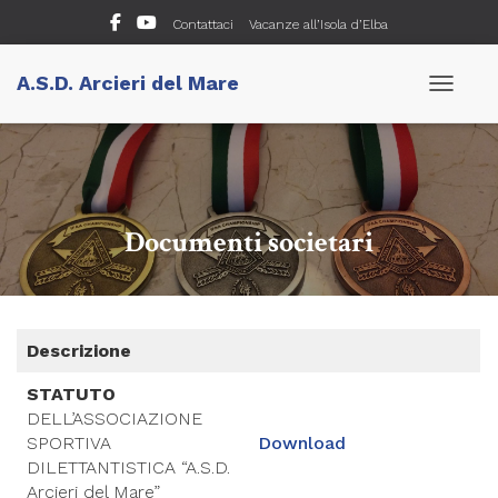
Contattaci
Vacanze all’Isola d’Elba
A.S.D. Arcieri del Mare
Navigazio
Documenti societari
Descrizione
STATUTO
DELL’ASSOCIAZIONE
SPORTIVA
Download
DILETTANTISTICA “A.S.D.
Arcieri del Mare”