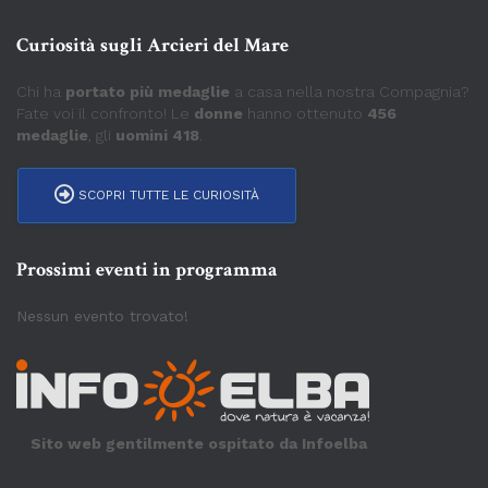
Curiosità sugli Arcieri del Mare
Chi ha
portato più medaglie
a casa nella nostra Compagnia?
Fate voi il confronto! Le
donne
hanno ottenuto
456
medaglie
, gli
uomini 418
.
SCOPRI TUTTE LE CURIOSITÀ
Prossimi eventi in programma
Nessun evento trovato!
Sito web gentilmente ospitato da Infoelba