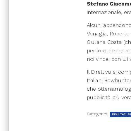
Stefano Giacome
internazionale, e
Alcuni appendono l
Venaglia, Roberto 
Giuliana Costa (ch
per loro niente p
noi vince, con lui
Il Direttivo si co
Italiani Bowhunter
che otteniamo ogn
pubblicità più ver
Categorie:
RISULTATI S