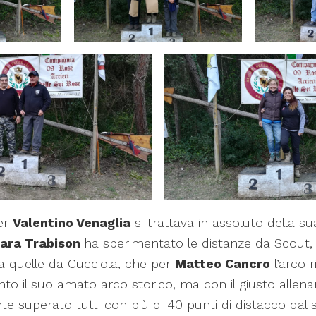
er
Valentino Venaglia
si trattava in assoluto della s
iara Trabison
ha sperimentato le distanze da Scout
 a quelle da Cucciola, che per
Matteo Cancro
l’arco 
to il suo amato arco storico, ma con il giusto alle
 superato tutti con più di 40 punti di distacco dal