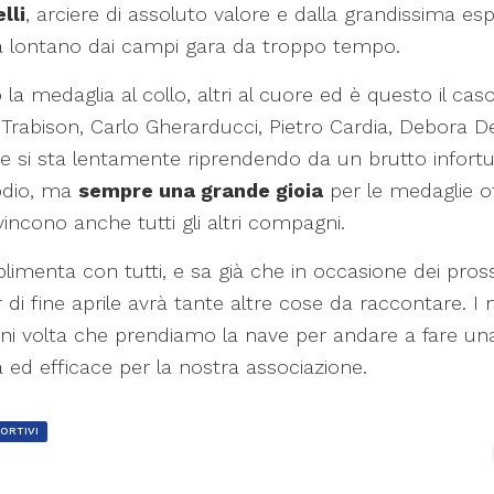
lli
, arciere di assoluto valore e dalla grandissima es
ra lontano dai campi gara da troppo tempo.
a medaglia al collo, altri al cuore ed è questo il cas
Trabison, Carlo Gherarducci, Pietro Cardia, Debora De
e si sta lentamente riprendendo da un brutto infortuni
odio, ma
sempre una grande gioia
per le medaglie o
 vincono anche tutti gli altri compagni.
mplimenta con tutti, e sa già che in occasione dei pro
 di fine aprile avrà tante altre cose da raccontare. I 
i volta che prendiamo la nave per andare a fare un
a ed efficace per la nostra associazione.
PORTIVI