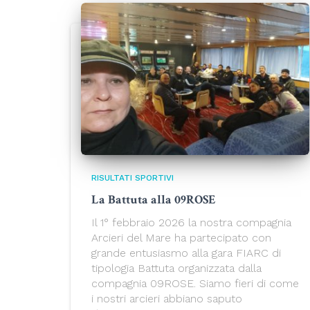
RISULTATI SPORTIVI
La Battuta alla 09ROSE
Il 1° febbraio 2026 la nostra compagnia
Arcieri del Mare ha partecipato con
grande entusiasmo alla gara FIARC di
tipologia Battuta organizzata dalla
compagnia 09ROSE. Siamo fieri di come
i nostri arcieri abbiano saputo