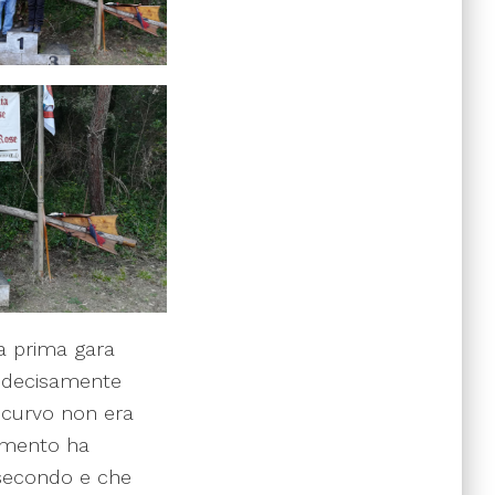
ua prima gara
, decisamente
ricurvo non era
namento ha
 secondo e che