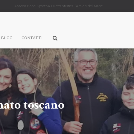
Associazione Sportiva Dilettantistica “Arcieri del Mare”
BLOG
CONTATTI
nato toscano