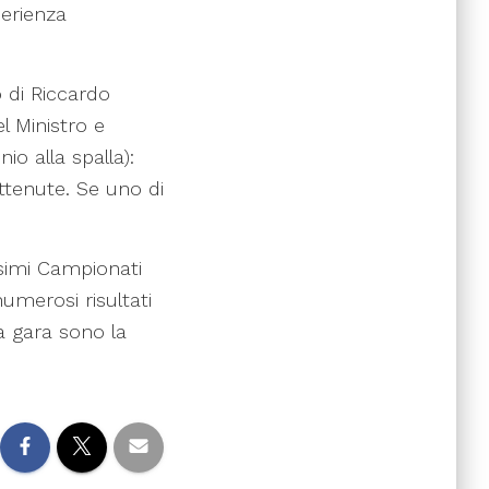
perienza
o di Riccardo
l Ministro e
o alla spalla):
ttenute. Se uno di
ssimi Campionati
numerosi risultati
a gara sono la