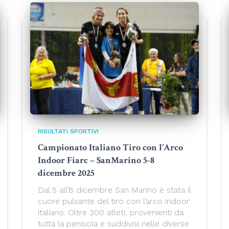
RISULTATI SPORTIVI
Campionato Italiano Tiro con l’Arco
Indoor Fiarc – SanMarino 5-8
dicembre 2025
Dal 5 all’8 dicembre San Marino è stata il
cuore pulsante del tiro con l’arco indoor
italiano. Oltre 300 atleti, provenienti da
tutta la penisola e suddivisi nelle diverse