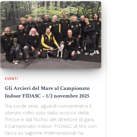
EVENTI
Gli Arcieri del Mare al Campionato
Indoor FIDASC – 1/2 novembre 2025
Tra corde tese, sguardi concentrati e il
silenzio rotto solo dallo scocco delle
frecce e dal fischio del direttore di gara,
il Campionato Indoor FIDASC di tiro con
l’arco su sagome tridimensionali ha