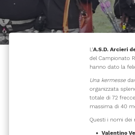
L’
A.S.D. Arcieri 
del Campionato Re
hanno dato la felic
Una kermesse
dav
organizzata sple
totale di 72 frecc
massima di 40 me
Questi i nomi dei 
Valentino V