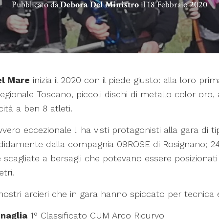
Pubblicato da
Debora Del Ministro
il
18 Febbraio 2020
del Mare
inizia il 2020 con il piede giusto: alla loro pri
gionale Toscano, piccoli dischi di metallo color oro
ità a ben 8 atleti.
vero eccezionale li ha visti protagonisti alla gara di ti
ndidamente dalla compagnia 09ROSE di Rosignano; 24
e scagliate a bersagli che potevano essere posizionat
tri.
nostri arcieri che in gara hanno spiccato per tecnica e 
enaglia
1° Classificato CUM Arco Ricurvo