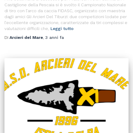
Castiglione della Pescaia si è svolto il Campionato Nazionale
di tiro con l’arco da caccia FIDASC, organizzato con maestria
dagli amici Gli Arcieri Del Tiburzi: due competizioni lodate per
l’eccellente organizzazione, caratterizzate da tiri complessi e
valutazioni difficili che,
Leggi tutto
Di
Arcieri del Mare
,
3 anni
fa