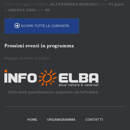
2004 ad oggi! A seguire
ALESSANDRA INGRASCI
con
111 gare
e
ANDREA SANI
con
85
.
SCOPRI TUTTE LE CURIOSITÀ
Prossimi eventi in programma
Nessun evento trovato!
Sito web gentilmente ospitato da Infoelba
HOME
ORGANIGRAMMA
CONTATTI