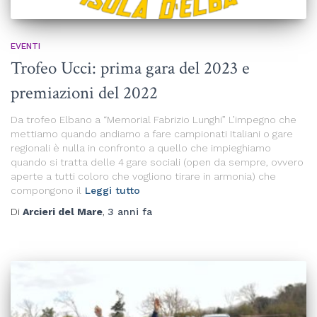
EVENTI
Trofeo Ucci: prima gara del 2023 e
premiazioni del 2022
Da trofeo Elbano a “Memorial Fabrizio Lunghi” L’impegno che
mettiamo quando andiamo a fare campionati Italiani o gare
regionali è nulla in confronto a quello che impieghiamo
quando si tratta delle 4 gare sociali (open da sempre, ovvero
aperte a tutti coloro che vogliono tirare in armonia) che
compongono il
Leggi tutto
Di
Arcieri del Mare
,
3 anni
fa