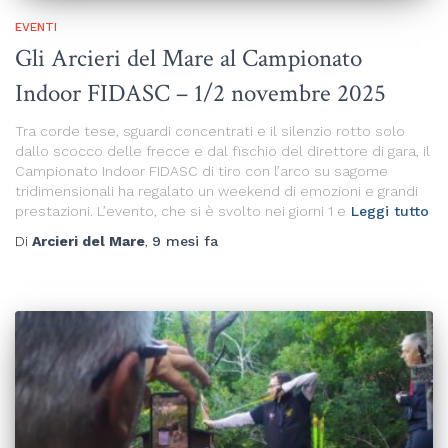
EVENTI
Gli Arcieri del Mare al Campionato
Indoor FIDASC – 1/2 novembre 2025
Tra corde tese, sguardi concentrati e il silenzio rotto solo
dallo scocco delle frecce e dal fischio del direttore di gara, il
Campionato Indoor FIDASC di tiro con l’arco su sagome
tridimensionali ha regalato un weekend di emozioni e grandi
prestazioni. L’evento, che si è svolto nei giorni 1 e
Leggi tutto
Di
Arcieri del Mare
,
9 mesi
fa