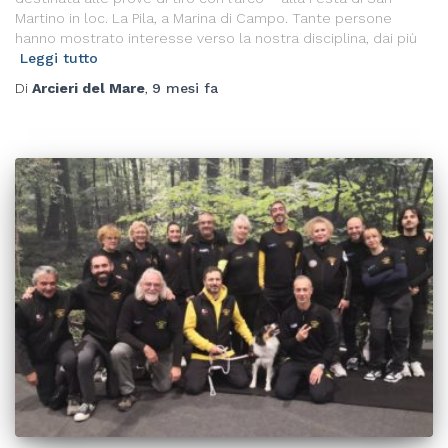
Martino in loc. La Pila, a Marina di Campo. Tante persone
hanno mostrato interesse verso la nostra disciplina, dai più
Leggi tutto
Di
Arcieri del Mare
,
9 mesi
fa