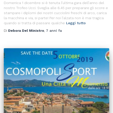
Domenica 1 dicembre si è tenuta l’ultima gara dell’anno del
nostro Trofeo Ucci. Sveglia alle 6.45 per preparare gli score e
stampare i diplomi dei nostri cucciolini freschi di arco, carica
la macchina e via, si parte! Per noi l’alzata non è mai tragica
quando si tratta di passare qualche
Leggi tutto
Di
Debora Del Ministro
,
7 anni
fa