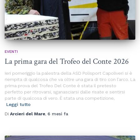
EVENTI
La prima gara del Trofeo del Conte 2026
Ieri pomeriggio la palestra della ASD Polisport Capoliveri si è
riempita di qualcosa che va oltre una gara di tiro con l’arco. La
prima prova del Trofeo Del Conte è stata il pretesto
perfetto per ritrovarsi, sganasciarsi dalle risate e sentirsi
parte di qualcosa di vero. È stata una competizione,
Leggi tutto
Di
Arcieri del Mare
,
6 mesi
fa