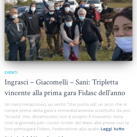
EVENTI
Ingrasci – Giacomelli – Sani: Tripletta
vincente alla prima gara Fidasc dell’anno
Un cielo minaccioso, un vento “che porta via”, un arco che si
rompe prima della gara e immediatamente sostituito da uno
“scuola” che, diciamocelo, non è proprio il massimo: inizia
così la giornata per i nostri Arcieri del Mare alle prese con la
loro prima gara Fidasc, Federazione alla quale
Leggi tutto