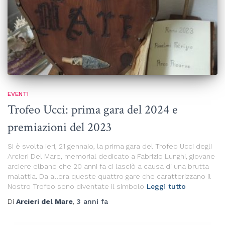
EVENTI
Trofeo Ucci: prima gara del 2024 e
premiazioni del 2023
Si è svolta ieri, 21 gennaio, la prima gara del Trofeo Ucci degli
Arcieri Del Mare, memorial dedicato a Fabrizio Lunghi, giovane
arciere elbano che 20 anni fa ci lasciò a causa di una brutta
malattia. Da allora queste quattro gare che caratterizzano il
Nostro Trofeo sono diventate il simbolo
Leggi tutto
Di
Arcieri del Mare
,
3 anni
fa