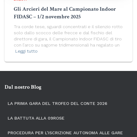
Gli Arcieri del Mare al Campionato Indoor
FIDASC – 1/2 novembre 2025
Tra corde tese, sguardi concentrati e il silenzio rotto
solo dallo scocco delle frecce e dal fischio del
direttore di gara, il Campionato Indoor FIDASC di tiro
con l’arco su sagome tridimensionali ha regalato un
Leggi tutto
Dal nostro Blog
LA PRIMA GARA DEL TROFEO DEL CONTE 2026
LA BATTUTA ALLA 09ROSE
PROCEDURA PER L’ISCRIZIONE AUTONOMA ALLE GARE