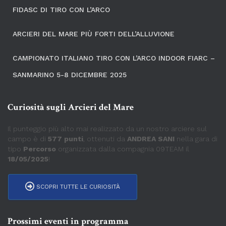
FIDASC DI TIRO CON L’ARCO
ARCIERI DEL MARE PIÙ FORTI DELL’ALLUVIONE
CAMPIONATO ITALIANO TIRO CON L’ARCO INDOOR FIARC –
SANMARINO 5-8 DICEMBRE 2025
Curiosità sugli Arcieri del Mare
Il punteggio più alto mai realizzato da un nostro arciere sul
campo è di
577 punti
, ottenuti da
ANDREA SANI
nella gara di
tipo
Percorso
organizzata dalla compagnia 09TEAM il
18/05/2025
!
SCOPRI TUTTE LE CURIOSITÀ
Prossimi eventi in programma